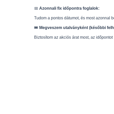
📅
Azonnali fix időpontra foglalok:
Tudom a pontos dátumot, és most azonnal be
🎟️
Megveszem utalványként (későbbi felh
Biztosítom az akciós árat most, az időpontot