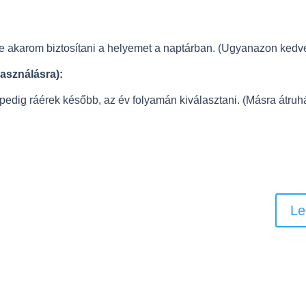
 akarom biztosítani a helyemet a naptárban. (Ugyanazon kedve
asználásra):
 pedig ráérek később, az év folyamán kiválasztani. (Másra átruh
Aktuális, akciós csomagajánlatok
Le