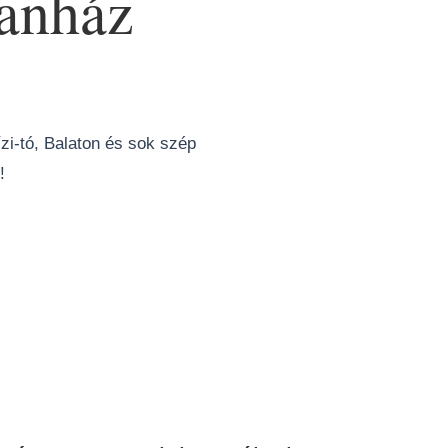
anház
i-tó, Balaton és sok szép
!