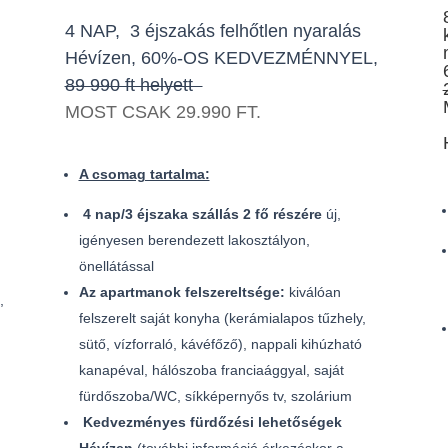
4 NAP, 3 éjszakás felhőtlen nyaralás
Hévízen, 60%-OS KEDVEZMÉNNYEL,
89 990 ft helyett
MOST CSAK 29.990 FT.
A csomag tartalma:
4 nap/3 éjszaka szállás 2 fő részére
új,
igényesen berendezett lakosztályon,
önellátással
Az apartmanok felszereltsége:
kiválóan
,
felszerelt saját konyha (kerámialapos tűzhely,
sütő, vízforraló, kávéfőző), nappali kihúzható
kanapéval, hálószoba franciaággyal, saját
fürdőszoba/WC, síkképernyős tv, szolárium
Kedvezményes fürdőzési lehetőségek