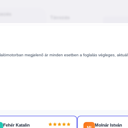
lalómotorban megjelenő ár minden esetben a foglalás végleges, aktuál
Fehér Katalin
Molnár István
K
MI