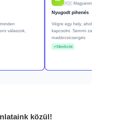
🇭🇺 Magyarország
Nyugodt pihenés
g minden
Végre egy hely, ahol tényleg ki tudtam
ors válaszok,
kapcsolni. Semmi zaj, tiszta levegő,
madárcsicsergés.
Ellenőrzött
lataink közül!