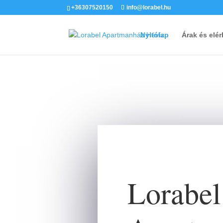
+36307520150
info@lorabel.hu
Nyitólap
Árak és elé
Lorabel