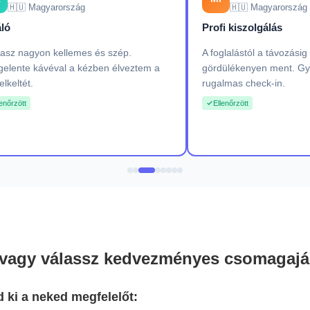
🇭🇺 Magyarország
🇭🇺 Magyarország
áló
Profi kiszolgálás
rasz nagyon kellemes és szép.
A foglalástól a távozási
elente kávéval a kézben élveztem a
gördülékenyen ment. Gy
elkeltét.
rugalmas check-in.
lenőrzött
Ellenőrzött
e vagy válassz kedvezményes csomagaján
d ki a neked megfelelőt: