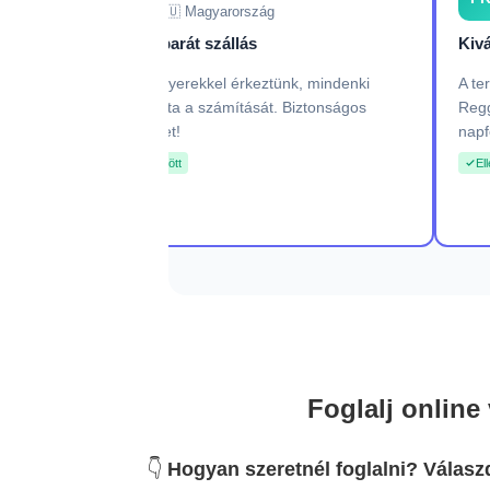
🇭🇺 Magyarország
Családbarát szállás
Kiv
ilyen
Három gyerekkel érkeztünk, mindenki
A te
Csendes,
megtalálta a számítását. Biztonságos
Regg
g lehet.
környezet!
napf
Ellenőrzött
El
Foglalj onlin
👇
Hogyan szeretnél foglalni? Válasz