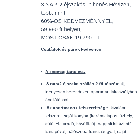
3 NAP, 2 éjszakás pihenés Hévízen,
több, mint
60%-OS KEDVEZMÉNNYEL,
59 990 ft helyett,
MOST CSAK 19.790 FT
.
Családok és párok kedvence!
A csomag tartalma:
3 nap/2 éjszaka szállás 2 fő részére
új,
igényesen berendezett
apartman lakosztályban
önellátással
Az apartmanok felszereltsége:
kiválóan
felszerelt saját konyha (kerámialapos tűzhely,
sütő, vízforraló, kávéfőző), nappali kihúzható
kanapéval, hálószoba franciaággyal, saját