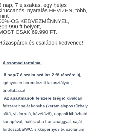
8 nap, 7 éjszakás, egy hetes
kiruccanós nyaralás HÉVÍZEN, több,
mint
60%-OS KEDVEZMÉNNYEL,
209 990 ft helyett,
MOST CSAK 69.990 FT.
Házaspárok és családok kedvence!
A csomag tartalma:
8 nap/7 éjszaka szállás 2 fő részére
új,
igényesen berendezett
lakosztályon,
önellátással
Az apartmanok felszereltsége:
kiválóan
felszerelt saját konyha (kerámialapos tűzhely,
sütő, vízforraló, kávéfőző), nappali kihúzható
kanapéval, hálószoba franciaággyal, saját
fürdőszoba/WC, síkképernyős tv, szolárium