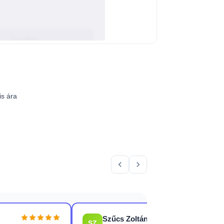
is ára
Szűcs Zoltán
SZ