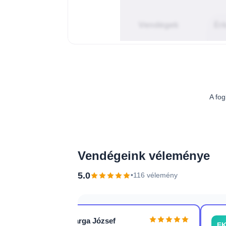
A fog
Vendégeink véleménye
5.0
•
116 vélemény
Varga József
VJ
F