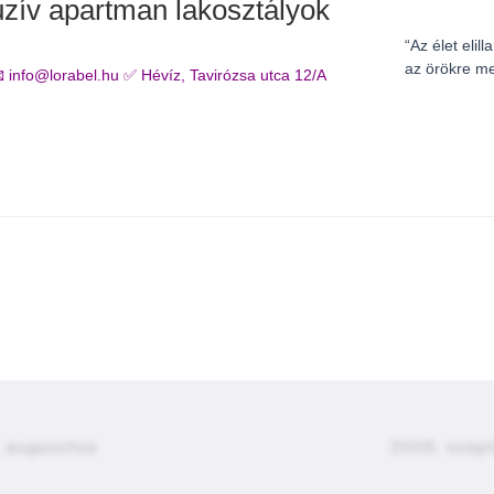
uzív apartman lakosztályok
“Az élet elill
az örökre m
fo@lorabel.hu ✅ Hévíz, Tavirózsa utca 12/A