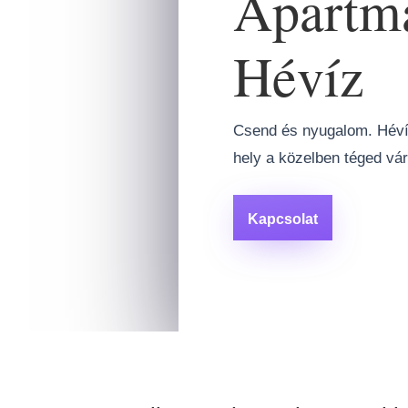
Apartm
Hévíz
Csend és nyugalom. Hévíz
hely a közelben téged vár
Kapcsolat