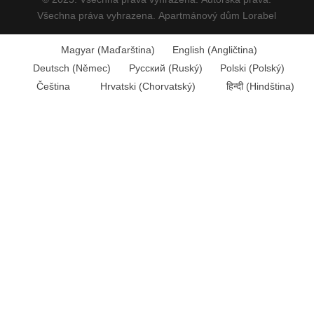
Všechna práva vyhrazena. Apartmánový dům Lorabel
Magyar
(
Maďarština
)
English
(
Angličtina
)
Deutsch
(
Němec
)
Русский
(
Ruský
)
Polski
(
Polský
)
Čeština
Hrvatski
(
Chorvatský
)
हिन्दी
(
Hindština
)