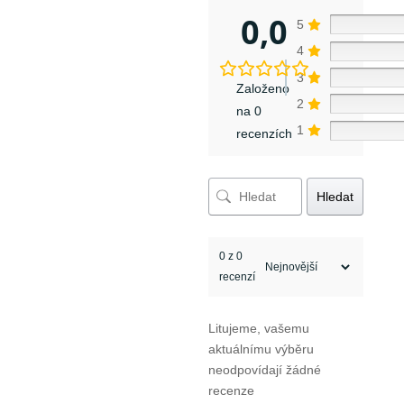
0,0
5
4
3
Založeno
2
na 0
1
recenzích
Hledat
0 z 0
recenzí
Litujeme, vašemu
aktuálnímu výběru
neodpovídají žádné
recenze