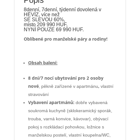
Popis
8denní, 7denní, týdenní dovolená v
HÉVÍZ, více než
SE SLEVOU 60%,
místo 209 990 HUF,
NYNÍ POUZE 69 990 HUF.
Oblíbené pro manželské páry a rodiny!
Obsah balení:
8 dní/7 nocí ubytování pro 2 osoby
nové
,
, pěkně zařízené v apartmánu
vlastní
stravování
Vybavení apartmánů:
dobře vybavená
soukromá kuchyně (sklokeramický sporák,
trouba, varná konvice, kávovar), obývací
pokoj s rozkládací pohovkou, ložnice s
manželskou postelí, vlastní koupelna/WC,