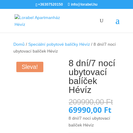
+36307520150
info@lorabel.hu
Domů
/
Speciální pobytové balíčky Hévíz
/ 8 dní/7 nocí
ubytovací balíček Hévíz
8 dní/7 nocí
Sleva!
ubytovací
balíček
Hévíz
Půvo
209990,00
Ft
cen
69990,00
Ft
Aktuál
byla:
cena
8 dní/7 nocí ubytovací
2099
je:
balíček Hévíz
69990,