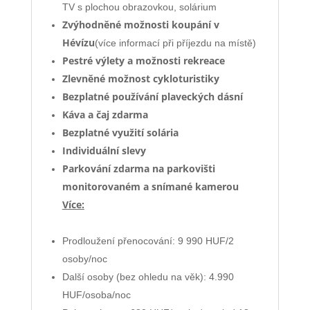
TV s plochou obrazovkou, solárium
Zvýhodněné možnosti koupání v
Hévízu
(více informací při příjezdu na místě)
Pestré výlety a možnosti rekreace
Zlevněné
možnost cykloturistiky
Bezplatné používání plaveckých dásní
Káva a čaj zdarma
Bezplatné využití solária
Individuální slevy
Parkování zdarma na parkovišti
monitorovaném a snímané kamerou
Více:
Prodloužení přenocování: 9 990 HUF/2
osoby/noc
Další osoby (bez ohledu na věk): 4.990
HUF/osoba/noc