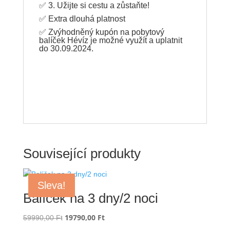
✅ 3. Užijte si cestu a zůstaňte!
✅ Extra dlouhá platnost
✅ Zvýhodněný kupón na pobytový
balíček Hévíz je možné využít a uplatnit
do 30.09.2024.
Související produkty
Sleva!
Balíček na 3 dny/2 noci
Původní
19790,00
Ft
Aktuální
59990,00
Ft
cena
cena