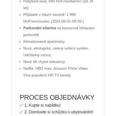
Pobytová taxa: 680 HUF/osoba/noc (od 18
let)
Příplatek v hlavní sezóně: ​​1 990
HUF/noc/osoba. (2024.06.01-09.30.)
Parkování zdarma
na kamerově hlídaném
parkovišti
Klimatizované apartmány
Nový, ekologický, zelený solární systém.
Udržitelný rozvoj.
Nové 4K chytré televizory
Netflix. HBO max. Amazon Prime Video.
Více populární HD TV kanály.
PROCES OBJEDNÁVKY
✅ 1. Kupte si nabídku!
✅ 2. Domluvte si schůzku s ubytováním!