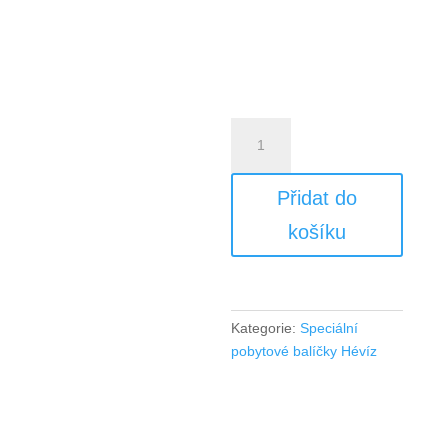
8
dní/7
nocí
Přidat do
ubytovací
balíček
košíku
Hévíz
množství
Kategorie:
Speciální
pobytové balíčky Hévíz