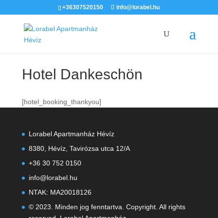
+36307520150
info@lorabel.hu
Hotel Dankeschön
[hotel_booking_thankyou]
Lorabel Apartmanház Hévíz
8380, Hévíz, Tavirózsa utca 12/A
+36 30 752 0150
info@lorabel.hu
NTAK: MA20018126
© 2023. Minden jog fenntartva. Copyright. All rights