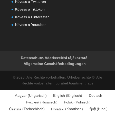
Kövess a Twitteren
Kövess a Tiktokon
Kövess a Pinteresten
K
övess a Youtubon
Datenschutz. Adatkezelési tájékoztató.
Allgemeine Geschäftsbedingungen
© 2023. Alle Rechte vorbehalten. Urheberrechte ©. Alle
Rechte vorbehalten. Lorabel Apartmenthaus
Magyar
(
Ungarisch
)
English
(
Englisch
)
Deutsch
Русский
(
Russisch
)
Polski
(
Polnisch
)
Čeština
(
Tschechisch
)
Hrvatski
(
Kroatisch
)
हिन्दी
(
Hindi
)