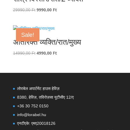
Original
9990,00
Ft
Current
29990,00
Ft
price
price
was:
is:
29990,00 Ft.
9990,00 Ft.
Sale!
अतिरिक्त व्यक्ति/रात/मुख्य
Original
4990,00
Ft
Current
14990,00
Ft
price
price
was:
is:
14990,00 Ft.
4990,00 Ft.
लोराबेल अपार्टमेंट हाउस हेविज़
8380, हेविज़, तविरोज़सा यूटीसीए 12/ए
+36 30 752 0150
info@lorabel.hu
एनटीएके: एमए20018126