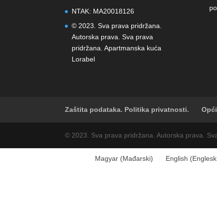
po
NTAK: MA20018126
© 2023. Sva prava pridržana.
Autorska prava. Sva prava
pridržana. Apartmanska kuća
Lorabel
Zaštita podataka. Politika privatnosti.
Opći
© 2023. Sva prava pridržana. Autorska prava. Sv
Magyar
(
Mađarski
)
English
(
Englesk