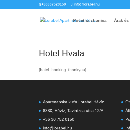
+36307520150
info@lorabel.hu
Početna stranica
Árak és
Hotel Hvala
[hotel_booking_thankyou]
Apartmanska kuća Lorabel Hévíz
Ot
8380, Hévíz, Tavirózsa utca 12/A
Ál
+36 30 752 0150
Po
info@lorabel.hu
In