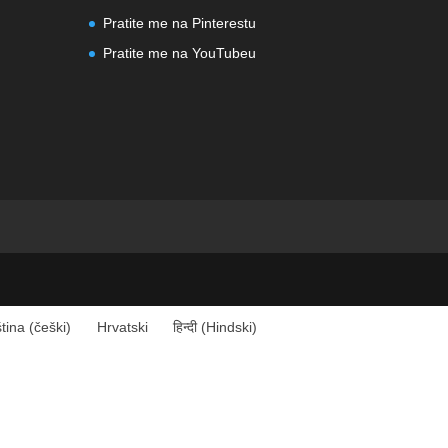
Pratite me na Pinterestu
Pratite me na YouTubeu
tina
(
češki
)
Hrvatski
हिन्दी
(
Hindski
)