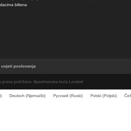
dacima biltena
 uvjeti poslovanja
a prava pridržana. Apartmanska kuća Lorabel
i
)
Deutsch
(
Njemački
)
Русский
(
Ruski
)
Polski
(
Poljski
)
Češ