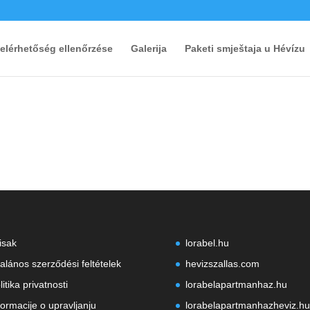
 elérhetőség ellenőrzése
Galerija
Paketi smještaja u Hévízu
isak
lorabel.hu
talános szerződési feltételek
hevizszallas.com
litika privatnosti
lorabelapartmanhaz.hu
formacije o upravljanju
lorabelapartmanhazheviz.hu