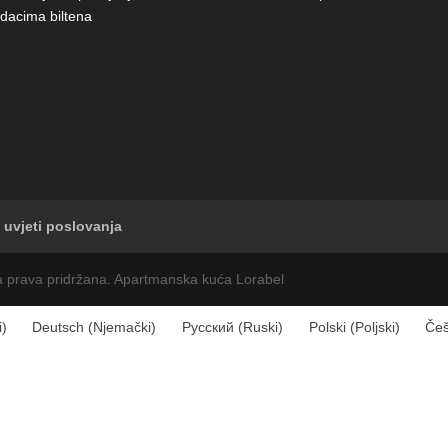
dacima biltena
 uvjeti poslovanja
a prava pridržana. Apartmanska kuća Lorabel
i
)
Deutsch
(
Njemački
)
Русский
(
Ruski
)
Polski
(
Poljski
)
Češ