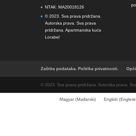
po
NTAK: MA20018126
© 2023. Sva prava pridržana.
Autorska prava. Sva prava
pridržana. Apartmanska kuća
Lorabel
Zaštita podataka. Politika privatnosti.
Opći
© 2023. Sva prava pridržana. Autorska prava. Sv
Magyar
(
Mađarski
)
English
(
Englesk