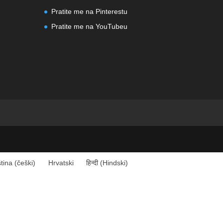
Pratite me na Pinterestu
Pratite me na YouTubeu
tina
(
češki
)
Hrvatski
हिन्दी
(
Hindski
)