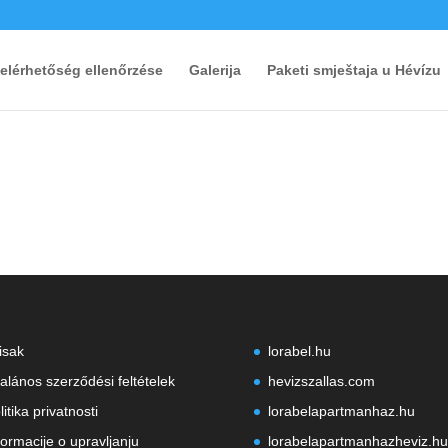
 elérhetőség ellenőrzése
Galerija
Paketi smještaja u Hévízu
isak
lorabel.hu
talános szerződési feltételek
hevizszallas.com
litika privatnosti
lorabelapartmanhaz.hu
formacije o upravljanju
lorabelapartmanhazheviz.hu