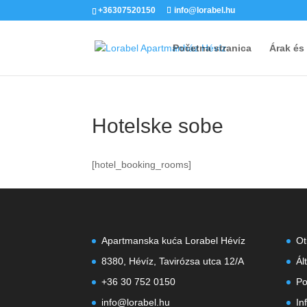
+36307520150
info@lorabel.hu
Početna stranica
Árak és
Hotelske sobe
[hotel_booking_rooms]
Apartmanska kuća Lorabel Hévíz
Ot
8380, Hévíz, Tavirózsa utca 12/A
Ál
+36 30 752 0150
Po
info@lorabel.hu
In