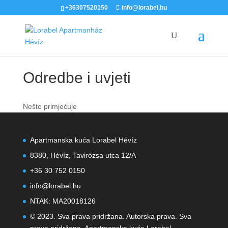
+36307520150
info@lorabel.hu
Odredbe i uvjeti
Nešto primjećuje
Apartmanska kuća Lorabel Hévíz
8380, Hévíz, Tavirózsa utca 12/A
+36 30 752 0150
info@lorabel.hu
NTAK: MA20018126
© 2023. Sva prava pridržana. Autorska prava. Sva