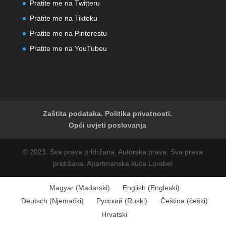
Pratite me na Twitteru
Pratite me na Tiktoku
Pratite me na Pinterestu
Pratite me na YouTubeu
Zaštita podataka. Politika privatnosti.
Opći uvjeti poslovanja
© 2023. Sva prava pridržana. Autorska prava. Sva prava
pridržana. Apartmanska kuća Lorabel
Magyar
(
Mađarski
)
English
(
Engleski
)
Deutsch
(
Njemački
)
Русский
(
Ruski
)
Čeština
(
češki
)
Hrvatski