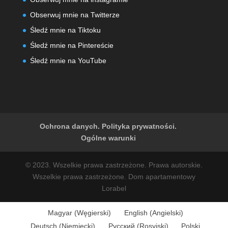
Obserwuj mnie na Twitterze
Śledź mnie na Tiktoku
Śledź mnie na Pintereście
Śledź mnie na YouTube
Ochrona danych. Polityka prywatności.
Ogólne warunki
© 2023. Wszelkie prawa zastrzeżone. Prawa autorskie.
Wszelkie prawa zastrzeżone. Dom apartamentowy
Lorabel
Magyar
(
Węgierski
)
English
(
Angielski
)
Deutsch
(
Niemiecki
)
Русский
(
Rosyjski
)
Polski