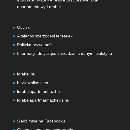
autorskie. Wszelkie prawa zastrzeżone. Dom
apartamentowy Lorabel
Odcisk
Általános szerződési feltételek
Polityka prywatności
Informacje dotyczące zarządzania danymi biuletynu
lorabel.hu
hevizszallas.com
lorabelapartmanhaz.hu
lorabelapartmanhazheviz.hu
Sledź mnie na Facebooku
Obserwuj mnie na instagramie