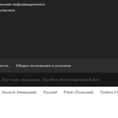
анными информационного
юллетеня
ости.
Общие положения и условия
а. Все права защищены. Лорабель Многоквартирный Дом
Deutsch
(
Немецкий
)
Русский
Polski
(
Польский
)
Čeština
(
Ч