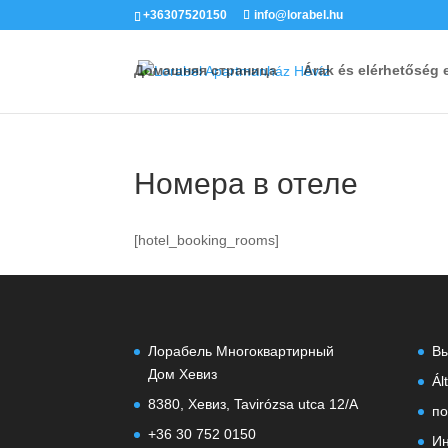
+36307520150
info@lorabel.hu
Домашняя страница
Árak és elérhetőség 
Номера в отеле
[hotel_booking_rooms]
Лорабель Многоквартирный
В
Дом Хевиз
Ál
8380, Хевиз, Tavirózsa utca 12/A
по
+36 30 752 0150
Ин