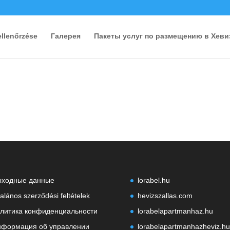
ellenőrzése
Галерея
Пакеты услуг по размещению в Хеви
ыходные данные
lorabel.hu
talános szerződési feltételek
hevizszallas.com
литика конфиденциальности
lorabelapartmanhaz.hu
формация об управлении
lorabelapartmanhazheviz.hu