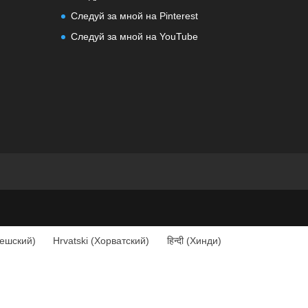
Следуй за мной на Pinterest
Следуй за мной на YouTube
ешский
)
Hrvatski
(
Хорватский
)
हिन्दी
(
Хинди
)