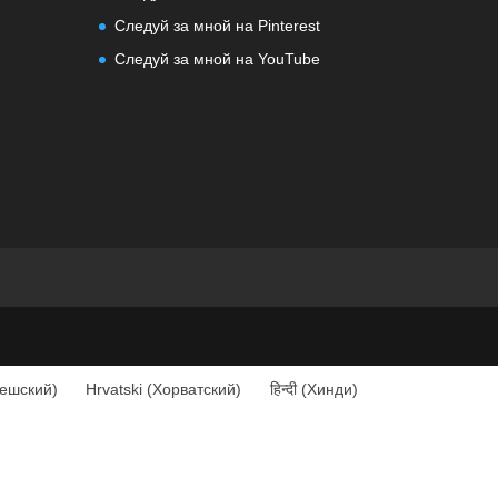
Следуй за мной на Pinterest
Следуй за мной на YouTube
ешский
)
Hrvatski
(
Хорватский
)
हिन्दी
(
Хинди
)