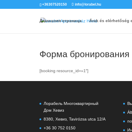
+36307520150
info@lorabel.hu
Домашняя страница
Árak és elérhetőség 
Форма бронирования
[booking resource_id=»1″]
Лорабель Многоквартирный
В
Дом Хевиз
Ál
8380, Хевиз, Tavirózsa utca 12/A
по
+36 30 752 0150
Ин