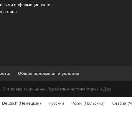
анными информационного
юллетеня
ости.
Общие положения и условия
а. Все права защищены. Лорабель Многоквартирный Дом
Deutsch
(
Немецкий
)
Русский
Polski
(
Польский
)
Čeština
(
Ч