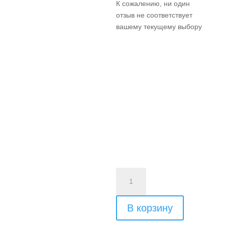
К сожалению, ни один
отзыв не соответствует
вашему текущему выбору
Количество
товара
Пакет
В корзину
3
дня/2