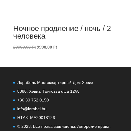
Ночное продление / ночь / 2
человека
Первоначальная
9990,00
Ft
Текущая
29990,00
Ft
цена
цена:
составляла
9990,00 Ft.
29990,00 Ft.
Лорабель Многоквартирный Дом Хевиз
8380, Хевиз, Tavirózsa utca 12/A
+36 30 752 0150
info@lorabel.hu
НТАК: MA20018126
© 2023. Все права защищены. Авторские права.