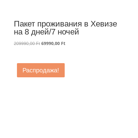
Пакет проживания в Хевизе
на 8 дней/7 ночей
Первоначальная
69990,00
Ft
Текущая
209990,00
Ft
цена
цена:
составляла
69990,00 Ft.
209990,00 Ft.
Распродажа!