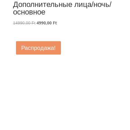
Дополнительные лица/ночь/
основное
Первоначальная
4990,00
Ft
Текущая
14990,00
Ft
цена
цена:
составляла
4990,00 Ft.
14990,00 Ft.
Распродажа!