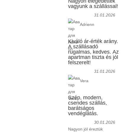
Nagyon elégedettek
vagyunk a szállással!
31.01.2026
Adrienn
Kiváló ár-érték arány.
A szállásadó
rugalmas, kedves. Az
apartman tiszta és jól
felszerelt!
31.01.2026
Vera
Szép, modern,
csendes szállás,
barátságos
vendéglátás.
30.01.2026
Nagyon jól éreztük