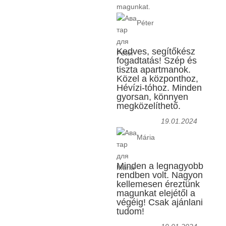
magunkat.
Péter
Kedves, segítőkész
fogadtatás! Szép és
tiszta apartmanok.
Közel a központhoz,
Hévízi-tóhoz. Minden
gyorsan, könnyen
megközelíthető.
19.01.2024
Mária
Minden a legnagyobb
rendben volt. Nagyon
kellemesen éreztünk
magunkat elejétől a
végéig! Csak ajánlani
tudom!