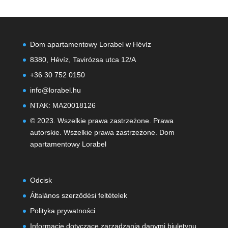
wynosiła:
wynosi:
209990,00 Ft.
69990,00 Ft.
Dom apartamentowy Lorabel w Hévíz
8380, Hévíz, Tavirózsa utca 12/A
+36 30 752 0150
info@lorabel.hu
NTAK: MA20018126
© 2023. Wszelkie prawa zastrzeżone. Prawa
autorskie. Wszelkie prawa zastrzeżone. Dom
apartamentowy Lorabel
Odcisk
Általános szerződési feltételek
Polityka prywatności
Informacje dotyczące zarządzania danymi biuletynu