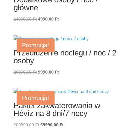
główne
Pierwotna
4990,00
Ft
Aktualna
14990,00
Ft
cena
cena
wynosiła:
wynosi:
14990,00 Ft.
4990,00 Ft.
Promocja!
Przedłużenie noclegu / noc / 2
osoby
Pierwotna
9990,00
Ft
Aktualna
29990,00
Ft
cena
cena
wynosiła:
wynosi:
29990,00 Ft.
9990,00 Ft.
Promocja!
Pakiet zakwaterowania w
Hévíz na 8 dni/7 nocy
Pierwotna
69990,00
Ft
Aktualna
209990,00
Ft
cena
cena