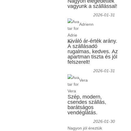
Nagyon elégedettek
vagyunk a szállással!
2026-01-31
Adrienn
Kiváló ár-érték arány.
A szállásadó
rugalmas, kedves. Az
apartman tiszta és jól
felszerelt!
2026-01-31
Vera
Szép, modern,
csendes szállás,
barátságos
vendéglátás.
2026-01-30
Nagyon jól éreztük