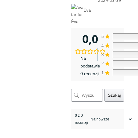
2024-01-19
Éva
0,0
5
4
3
Na
2
podstawie
1
0 recenzji
Szukaj
0 z 0
recenzji