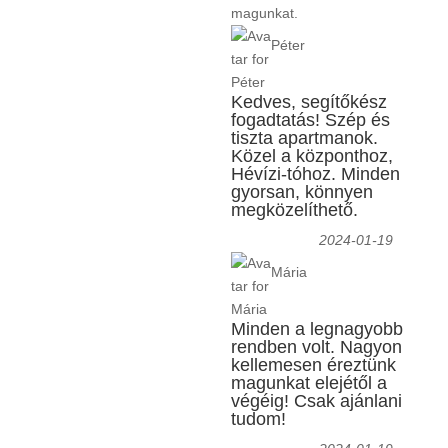
magunkat.
Péter
Kedves, segítőkész
fogadtatás! Szép és
tiszta apartmanok.
Közel a központhoz,
Hévízi-tóhoz. Minden
gyorsan, könnyen
megközelíthető.
2024-01-19
Mária
Minden a legnagyobb
rendben volt. Nagyon
kellemesen éreztünk
magunkat elejétől a
végéig! Csak ajánlani
tudom!