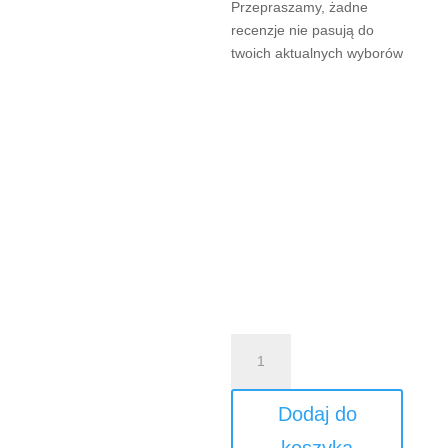
Przepraszamy, żadne
recenzje nie pasują do
twoich aktualnych wyborów
ilość
Pakiet
3
Dodaj do
dni/2
noce