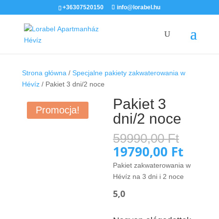
+36307520150
info@lorabel.hu
Strona główna
/
Specjalne pakiety zakwaterowania w
Hévíz
/ Pakiet 3 dni/2 noce
Pakiet 3
Promocja!
dni/2 noce
Pierw
59990,00
Ft
cena
19790,00
Ft
Aktua
wynos
cena
Pakiet zakwaterowania w
59990
wynosi
Hévíz na 3 dni i 2 noce
19790,
5,0