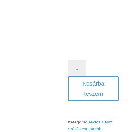
3
nap/2
éjszakás
Kosárba
csomag
mennyiség
teszem
Kategória:
Akciós Hévíz
szállás csomagok