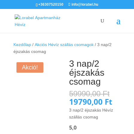
+36307520150
info@lorabel.hu
Kezdőlap
/
Akciós Hévíz szállás csomagok
/ 3 nap/2
éjszakás csomag
3 nap/2
Akció!
éjszakás
csomag
Origin
59990,00
Ft
price
19790,00
Ft
Curren
was:
price
3 nap/2 éjszakás Hévíz
59990
is:
szállás csomag
19790,
5,0