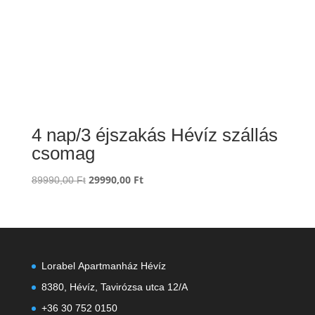
4 nap/3 éjszakás Hévíz szállás
csomag
Original
29990,00
Ft
Current
89990,00
Ft
price
price
was:
is:
89990,00 Ft.
29990,00 Ft.
Lorabel Apartmanház Hévíz
8380, Hévíz, Tavirózsa utca 12/A
+36 30 752 0150