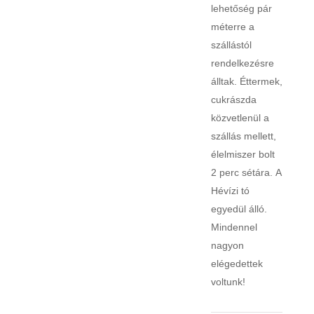
lehetőség pár
méterre a
szállástól
rendelkezésre
álltak. Éttermek,
cukrászda
közvetlenül a
szállás mellett,
élelmiszer bolt
2 perc sétára. A
Hévízi tó
egyedül álló.
Mindennel
nagyon
elégedettek
voltunk!