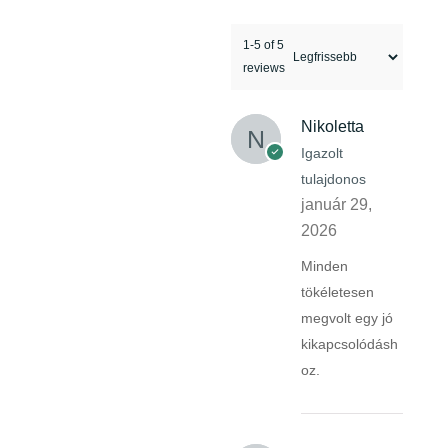
1-5 of 5
reviews
Nikoletta
Igazolt
tulajdonos
január 29,
2026
Minden
tökéletesen
megvolt egy jó
kikapcsolódásh
oz.