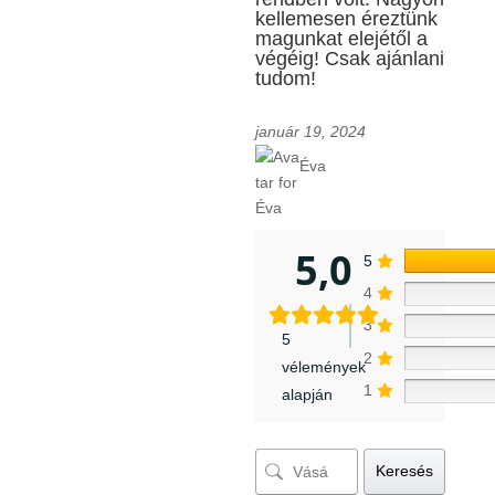
kellemesen éreztünk
magunkat elejétől a
végéig! Csak ajánlani
tudom!
január 19, 2024
Éva
5,0
5
4
3
5
2
vélemények
1
alapján
Keresés