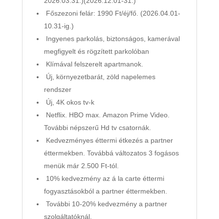
2026.03.31.)(2026.12.01-31.)
Főszezoni felár: 1990 Ft/éj/fő. (2026.04.01-
10.31-ig.)
Ingyenes parkolás, biztonságos, kamerával
megfigyelt és rögzített parkolóban
Klímával felszerelt apartmanok.
Új, környezetbarát, zöld napelemes
rendszer
Új, 4K okos tv-k
Netflix. HBO max. Amazon Prime Video.
További népszerű Hd tv csatornák.
Kedvezményes éttermi étkezés a partner
éttermekben. Továbbá változatos 3 fogásos
menük már 2.500 Ft-tól.
10% kedvezmény az á la carte éttermi
fogyasztásokból a partner éttermekben.
További 10-20% kedvezmény a partner
szolgáltatóknál.