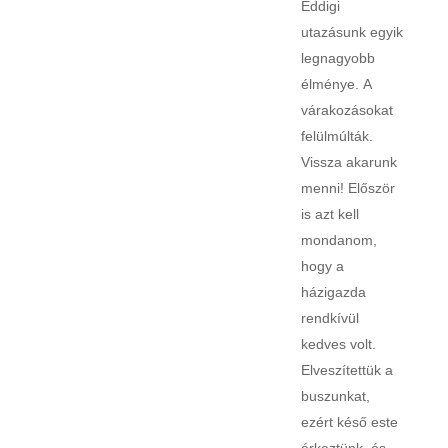
Eddigi
utazásunk egyik
legnagyobb
élménye. A
várakozásokat
felülmúlták.
Vissza akarunk
menni! Először
is azt kell
mondanom,
hogy a
házigazda
rendkívül
kedves volt.
Elveszítettük a
buszunkat,
ezért késő este
érkeztünk, és