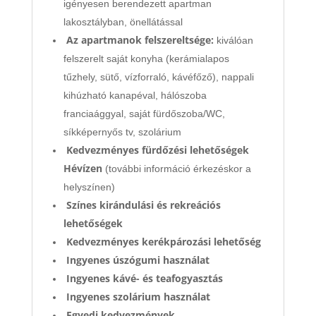
igényesen berendezett
apartman
lakosztályban, önellátással
Az apartmanok felszereltsége:
kiválóan
felszerelt saját konyha (kerámialapos
tűzhely, sütő, vízforraló, kávéfőző), nappali
kihúzható kanapéval, hálószoba
franciaággyal, saját fürdőszoba/WC,
síkképernyős tv, szolárium
Kedvezményes fürdőzési lehetőségek
Hévízen
(további információ érkezéskor a
helyszínen)
Színes kirándulási és rekreációs
lehetőségek
Kedvezményes
kerékpározási lehetőség
Ingyenes úszógumi használat
Ingyenes kávé- és teafogyasztás
Ingyenes szolárium használat
Egyedi kedvezmények