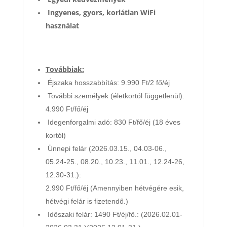
Ingyenes, gyors, korlátlan WiFi
használat
Továbbiak:
Éjszaka hosszabbítás: 9.990 Ft/2 fő/éj
További személyek (életkortól függetlenül):
4.990 Ft/fő/éj
Idegenforgalmi adó: 830 Ft/fő/éj (18 éves
kortól)
Ünnepi felár (2026.03.15., 04.03-06.,
05.24-25., 08.20., 10.23., 11.01., 12.24-26,
12.30-31.):
2.990 Ft/fő/éj (Amennyiben hétvégére esik,
hétvégi felár is fizetendő.)
Időszaki felár: 1490 Ft/éj/fő.: (2026.02.01-