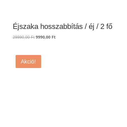
Éjszaka hosszabbítás / éj / 2 fő
Original
9990,00
Ft
Current
29990,00
Ft
price
price
was:
is:
29990,00 Ft.
9990,00 Ft.
Akció!