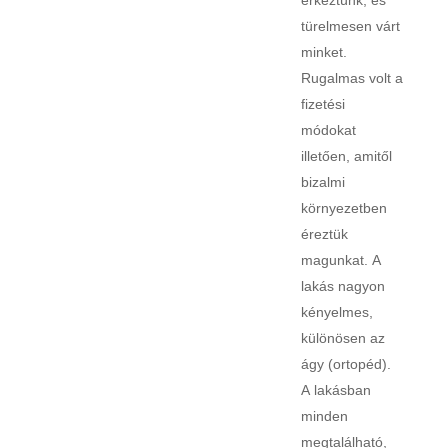
türelmesen várt
minket.
Rugalmas volt a
fizetési
módokat
illetően, amitől
bizalmi
környezetben
éreztük
magunkat. A
lakás nagyon
kényelmes,
különösen az
ágy (ortopéd).
A lakásban
minden
megtalálható,