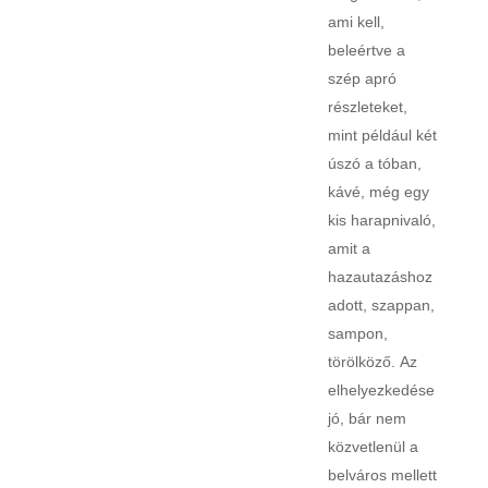
ami kell,
beleértve a
szép apró
részleteket,
mint például két
úszó a tóban,
kávé, még egy
kis harapnivaló,
amit a
hazautazáshoz
adott, szappan,
sampon,
törölköző. Az
elhelyezkedése
jó, bár nem
közvetlenül a
belváros mellett