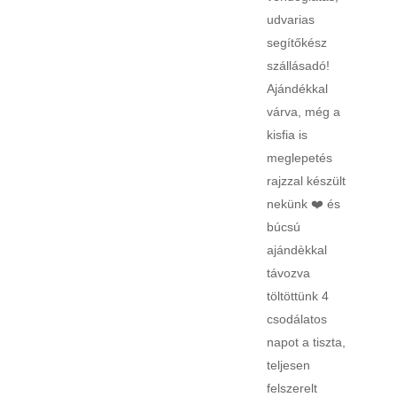
udvarias
segítőkész
szállásadó!
Ajándékkal
várva, még a
kisfia is
meglepetés
rajzzal készült
nekünk ❤️ és
búcsú
ajándèkkal
távozva
töltöttünk 4
csodálatos
napot a tiszta,
teljesen
felszerelt