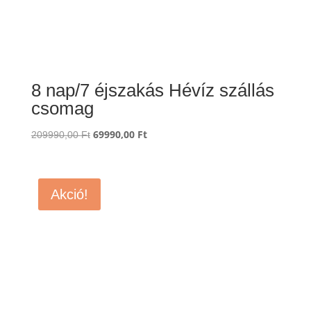
8 nap/7 éjszakás Hévíz szállás
csomag
Original
69990,00
Ft
Current
209990,00
Ft
price
price
was:
is:
209990,00 Ft.
69990,00 Ft.
Akció!