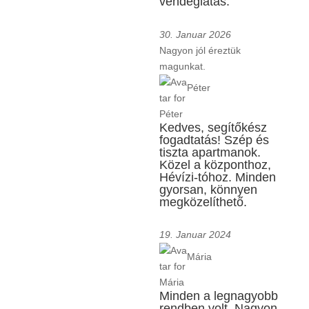
vendéglátás.
30. Januar 2026
Nagyon jól éreztük
magunkat.
Péter
Kedves, segítőkész
fogadtatás! Szép és
tiszta apartmanok.
Közel a központhoz,
Hévízi-tóhoz. Minden
gyorsan, könnyen
megközelíthető.
19. Januar 2024
Mária
Minden a legnagyobb
rendben volt. Nagyon