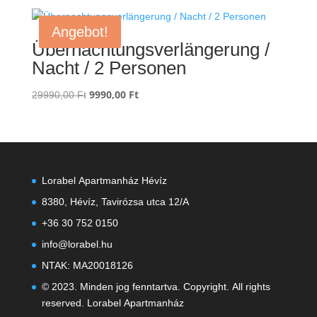
war:
ist:
89990,00 Ft
29990,00 Ft.
Angebot!
Übernachtungsverlängerung /
Nacht / 2 Personen
Ursprünglicher
9990,00
Ft
Aktueller
29990,00
Ft
Preis
Preis
war:
ist:
29990,00 Ft
9990,00 Ft.
Lorabel Apartmanház Hévíz
8380, Hévíz, Tavirózsa utca 12/A
+36 30 752 0150
info@lorabel.hu
NTAK: MA20018126
© 2023. Minden jog fenntartva. Copyright. All rights
reserved. Lorabel Apartmanház