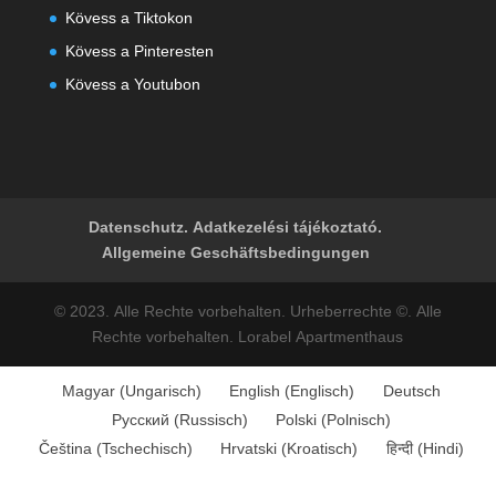
Kövess a Tiktokon
Kövess a Pinteresten
K
övess a Youtubon
Datenschutz. Adatkezelési tájékoztató.
Allgemeine Geschäftsbedingungen
© 2023. Alle Rechte vorbehalten. Urheberrechte ©. Alle
Rechte vorbehalten. Lorabel Apartmenthaus
Magyar
(
Ungarisch
)
English
(
Englisch
)
Deutsch
Русский
(
Russisch
)
Polski
(
Polnisch
)
Čeština
(
Tschechisch
)
Hrvatski
(
Kroatisch
)
हिन्दी
(
Hindi
)