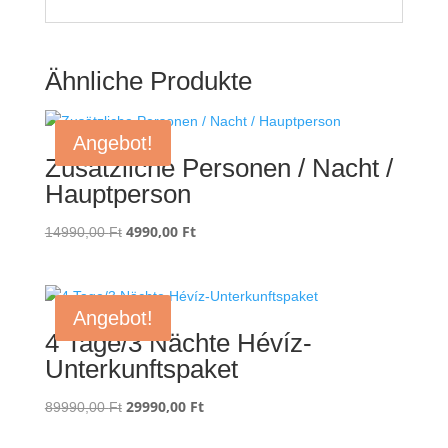
Ähnliche Produkte
Angebot!
Zusätzliche Personen / Nacht /
Hauptperson
Ursprünglicher
4990,00
Ft
Aktueller
14990,00
Ft
Preis
Preis
war:
ist:
14990,00 Ft
4990,00 Ft.
Angebot!
4 Tage/3 Nächte Hévíz-
Unterkunftspaket
Ursprünglicher
29990,00
Ft
Aktueller
89990,00
Ft
Preis
Preis