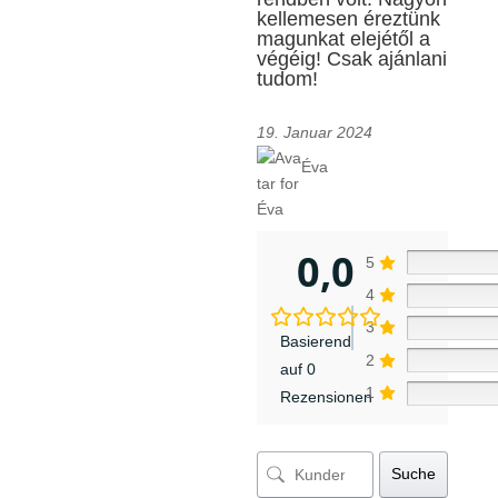
kellemesen éreztünk
magunkat elejétől a
végéig! Csak ajánlani
tudom!
19. Januar 2024
Éva
0,0
5
4
3
Basierend
2
auf 0
1
Rezensionen
Suche