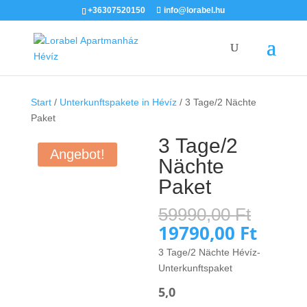
+36307520150
info@lorabel.hu
Start
/
Unterkunftspakete in Hévíz
/ 3 Tage/2 Nächte
Paket
3 Tage/2
Angebot!
Nächte
Paket
Urspr
59990,00
Ft
Preis
19790,00
Ft
Aktuel
war:
Preis
3 Tage/2 Nächte Hévíz-
59990
ist:
Unterkunftspaket
19790,
5,0