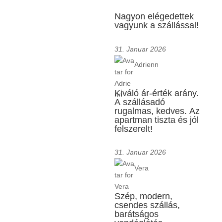
Nagyon elégedettek
vagyunk a szállással!
31. Januar 2026
Adrienn
Kiváló ár-érték arány.
A szállásadó
rugalmas, kedves. Az
apartman tiszta és jól
felszerelt!
31. Januar 2026
Vera
Szép, modern,
csendes szállás,
barátságos